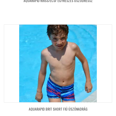
AQUARAPID KRISS/ECSF EGYRÉSZES ÚSZÓDRESSZ
AQUARAPID BRIT SHORT FIÚ ÚSZÓNADRÁG