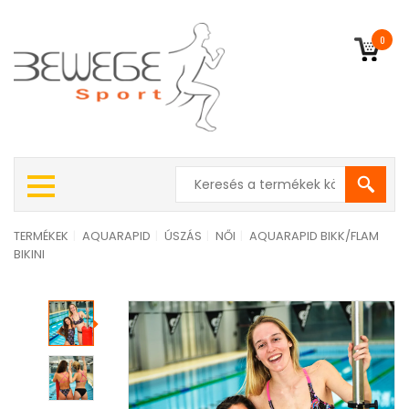
0
TERMÉKEK
|
AQUARAPID
|
ÚSZÁS
|
NŐI
|
AQUARAPID BIKK/FLAM
BIKINI