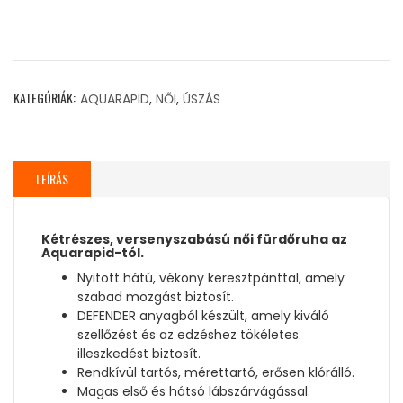
AQUARAPID
BIKK/FLAM
BIKINI
KATEGÓRIÁK:
AQUARAPID
,
NŐI
,
ÚSZÁS
mennyiség
LEÍRÁS
Kétrészes, versenyszabású női fürdőruha az
Aquarapid-tól.
Nyitott hátú, vékony keresztpánttal, amely
szabad mozgást biztosít.
DEFENDER anyagból készült, amely kiváló
szellőzést és az edzéshez tökéletes
illeszkedést biztosít.
Rendkívül tartós, mérettartó, erősen klórálló.
Magas első és hátsó lábszárvágással.